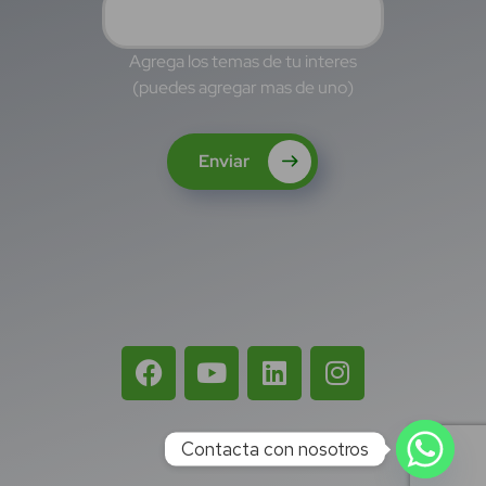
Agrega los temas de tu interes
(puedes agregar mas de uno)
Enviar
Contacta con nosotros