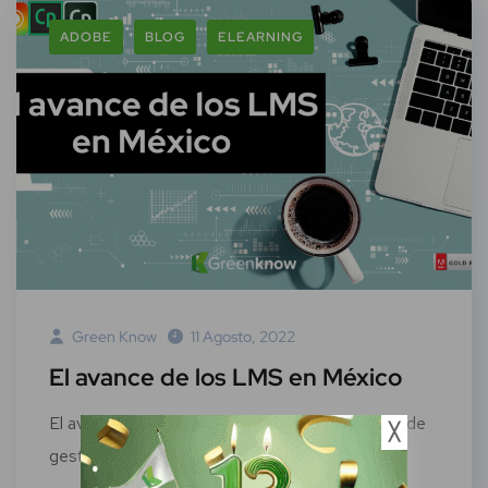
ADOBE
BLOG
ELEARNING
Green Know
11 Agosto, 2022
El avance de los LMS en México
El avance de los LMS en México Los sistemas de
╳
gestión de aprendizaje a...