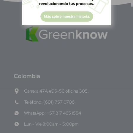
C
olombia
Carrera 47A #95-56 oficina 305.
Teléfono: (601) 757 0706
WhatsApp: +57 317 465 1554
Lun - Vie 8:00am - 5:00pm