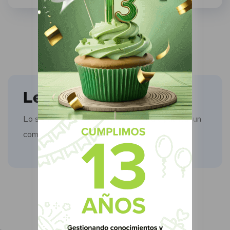
Leave a comment
Lo siento, debes estar
conectado
para publicar un
comentario.