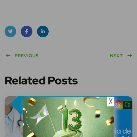
Twitt
Face
Linke
er
PREVIOUS
book
dIn
NEXT
Related Posts
╳