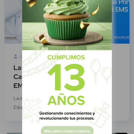
Green Know
18 Agosto, 2022
La importancia de Adobe
Captivate Prime para Edumed
EMS
La importancia de Adobe Captivate Prime para
Edumed EMS Edumed EMS es una compañía...