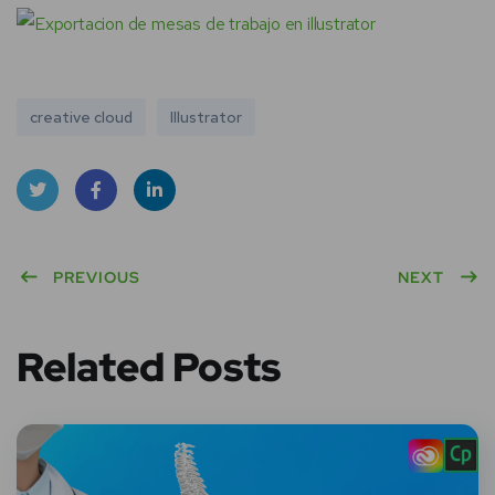
creative cloud
Illustrator
Twitt
Face
Linke
er
PREVIOUS
book
dIn
NEXT
Related Posts