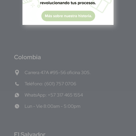
C
olombia
Carrera 47A #95-56 oficina 305.
Teléfono: (601) 757 0706
WhatsApp: +57 317 465 1554
Lun - Vie 8:00am - 5:00pm
E
l Salvador