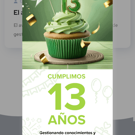
Green Know
11 Agosto, 2022
El avance de los LMS en México
El avance de los LMS en México Los sistemas de
gestión de aprendizaje a...