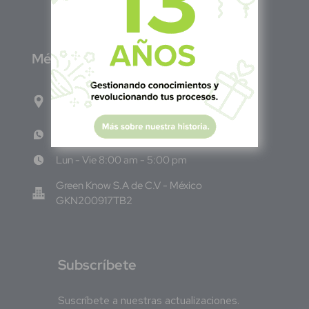
M
éxico
Calle Pitágoras 234, Col. Narvarte Poniente,
Alcaldía Benito Juárez, C.P. 03020, CDMX
WhatsApp: +52 33 140 76342
Lun - Vie 8:00 am - 5:00 pm
Green Know S.A de C.V - México
GKN200917TB2
S
ubscríbete
Suscríbete a nuestras actualizaciones.