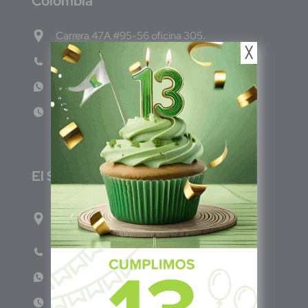
C
olombia
Carrera 47A #95-56 oficina 305.
╳
Teléfono: (601) 757 0706
WhatsApp: +57 317 465 1554
Lun - Vie 8:00am - 5:00pm
E
l Salvador
1ro Cll Pte, y 61 Av Nte, #3206, Local 9, San
Salvador Centro
Teléfono: +503 6986 1402
WhatsApp: +503 7687 3923
Lun - Vie 8:00am - 5:00pm