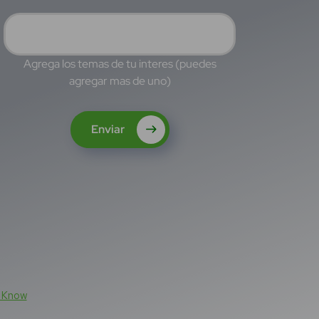
Agrega los temas de tu interes (puedes
agregar mas de uno)
Enviar
n Know