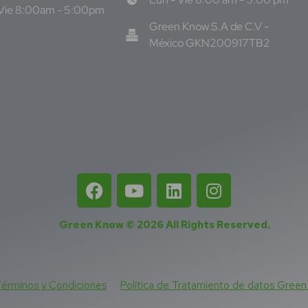
 Vie 8:00am - 5:00pm
Green Know S.A de C.V -
México GKN200917TB2
Green Know © 2026
All Rights Reserved
.
érminos y Condiciones
Política de Tratamiento de datos Gree