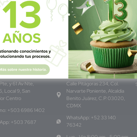
dor
M
éxico
 Pte, y 61 Av Nte,
Calle Pitágoras 234, Col.
, Local 9, San
Narvarte Poniente, Alcaldía
dor Centro
Benito Juárez, C.P. 03020,
CDMX
ono: +503 6986 1402
WhatsApp: +52 33 140
App: +503 7687
76342
Lun - Vie 8:00 am - 5:00 pm