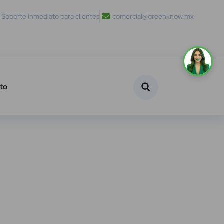
Soporte inmediato para clientes
comercial@greenknow.mx
to