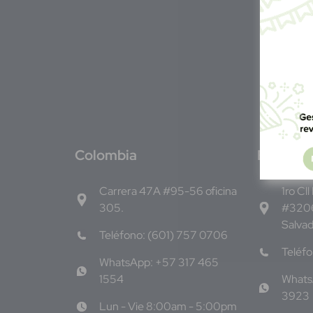
C
olombia
E
l Salva
Carrera 47A #95-56 oficina
1ro Cll
305.
#3206
Salva
Teléfono: (601) 757 0706
Teléf
WhatsApp: +57 317 465
1554
Whats
3923
Lun - Vie 8:00am - 5:00pm