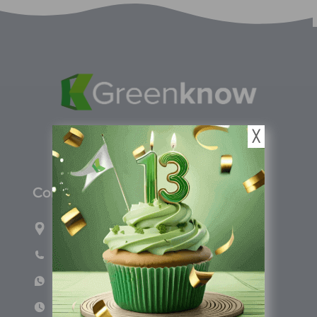
╳
C
olombia
Carrera 47A #95-56 oficina 305.
Teléfono: (601) 757 0706
WhatsApp: +57 317 465 1554
Lun - Vie 8:00am - 5:00pm