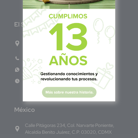
E
l Salvador
1ro Cll Pte, y 61 Av Nte, #3206, Local 9, San
Salvador Centro
Teléfono: +503 6986 1402
WhatsApp: +503 7687 3923
Lun - Vie 8:00am - 5:00pm
M
éxico
Calle Pitágoras 234, Col. Narvarte Poniente,
Alcaldía Benito Juárez, C.P. 03020, CDMX