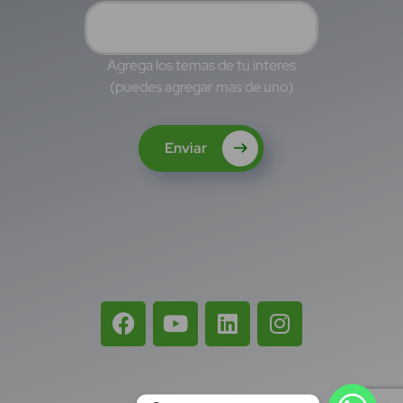
Agrega los temas de tu interes
(puedes agregar mas de uno)
Enviar