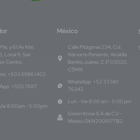
dor
M
éxico
 Pte, y 61 Av Nte,
Calle Pitágoras 234, Col.
, Local 9, San
Narvarte Poniente, Alcaldía
dor Centro
Benito Juárez, C.P. 03020,
CDMX
ono: +503 6986 1402
WhatsApp: +52 33 140
App: +503 7687
76342
Lun - Vie 8:00 am - 5:00 pm
 Vie 8:00am - 5:00pm
Green Know S.A de C.V -
México GKN200917TB2