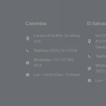
C
olombia
E
l Salva
Carrera 47A #95-56 oficina
1ro Cll
305.
#3206
Salva
Teléfono: (601) 757 0706
Teléf
WhatsApp: +57 317 465
1554
Whats
3923
Lun - Vie 8:00am - 5:00pm
Lun -