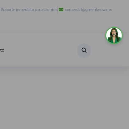
Soporte inmediato para clientes
comercial@greenknow.mx
to