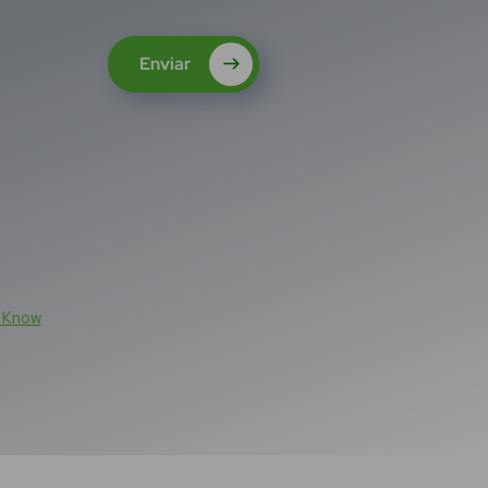
Enviar
n Know