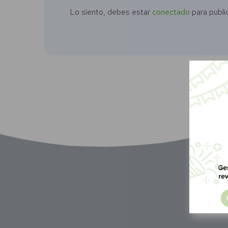
Lo siento, debes estar
conectado
para publi