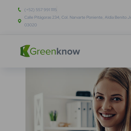
(+52) 557 991 1115
Calle Pitágoras 234, Col. Narvarte Poniente, Aldía Benito 
03020