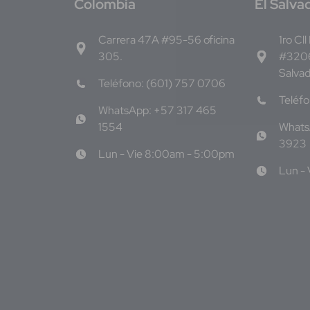
C
olombia
E
l Salva
Carrera 47A #95-56 oficina
1ro Cll
305.
#3206
Salva
Teléfono: (601) 757 0706
Teléf
WhatsApp: +57 317 465
1554
Whats
3923
Lun - Vie 8:00am - 5:00pm
Lun -