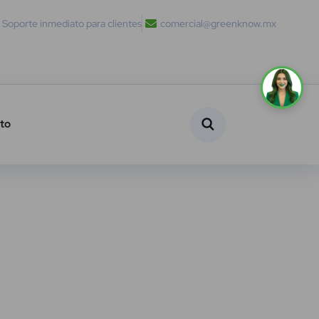
Soporte inmediato para clientes
comercial@greenknow.mx
to