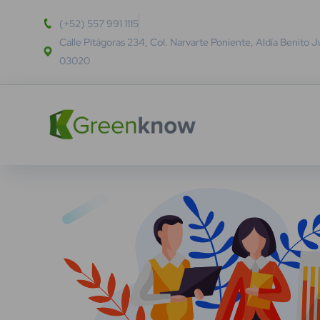
(+52) 557 991 1115
Calle Pitágoras 234, Col. Narvarte Poniente, Aldía Benito 
03020