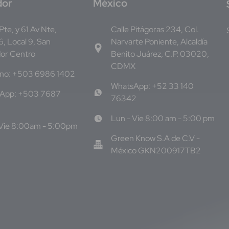
dor
M
éxico
 Pte, y 61 Av Nte,
Calle Pitágoras 234, Col.
, Local 9, San
Narvarte Poniente, Alcaldía
dor Centro
Benito Juárez, C.P. 03020,
CDMX
ono: +503 6986 1402
WhatsApp: +52 33 140
App: +503 7687
76342
Lun - Vie 8:00 am - 5:00 pm
 Vie 8:00am - 5:00pm
Green Know S.A de C.V -
México GKN200917TB2