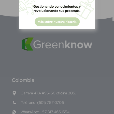
C
olombia
Carrera 47A #95-56 oficina 305.
Teléfono: (601) 757 0706
WhatsApp: +57 317 465 1554