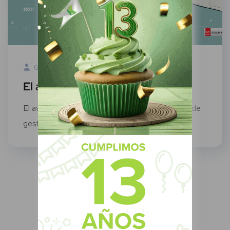
Green Know
11 Agosto, 2022
El avance de los LMS en México
El avance de los LMS en México Los sistemas de
gestión de aprendizaje a...