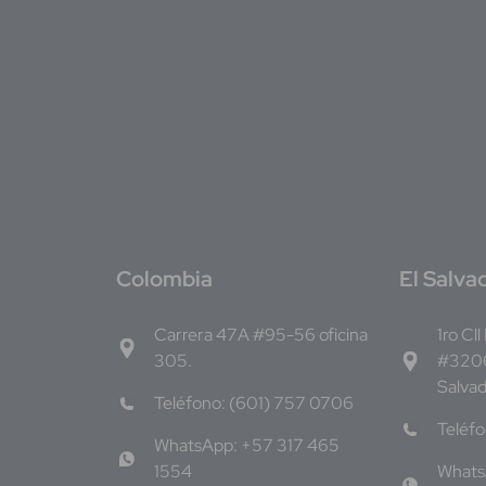
C
olombia
E
l Salva
Carrera 47A #95-56 oficina
1ro Cll
305.
#3206
Salva
Teléfono: (601) 757 0706
Teléf
WhatsApp: +57 317 465
1554
Whats