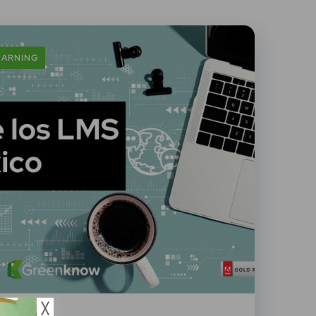
EARNING
╳