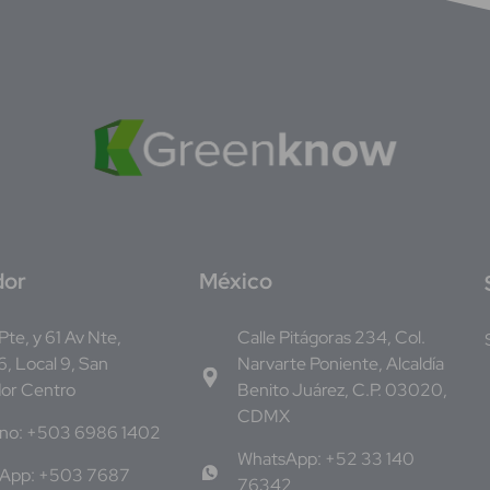
dor
M
éxico
 Pte, y 61 Av Nte,
Calle Pitágoras 234, Col.
, Local 9, San
Narvarte Poniente, Alcaldía
dor Centro
Benito Juárez, C.P. 03020,
CDMX
ono: +503 6986 1402
WhatsApp: +52 33 140
App: +503 7687
76342