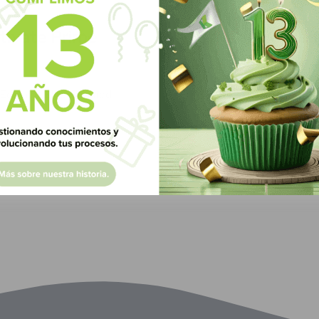
Green Know
11 Agos
tivate Prime
El avance de lo
El avance de los LMS en 
a...
ra Edumed EMS Edumed