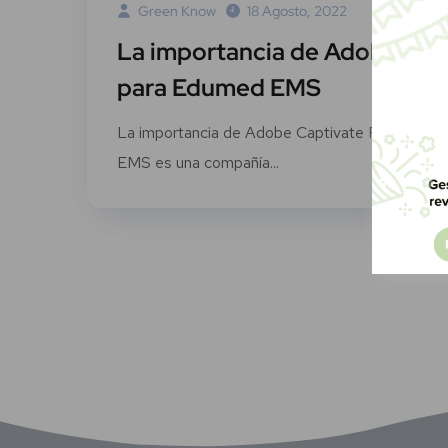
Green Know
18 Agosto, 2022
La importancia de Adobe Cap
para Edumed EMS
La importancia de Adobe Captivate Prime pa
EMS es una compañía...