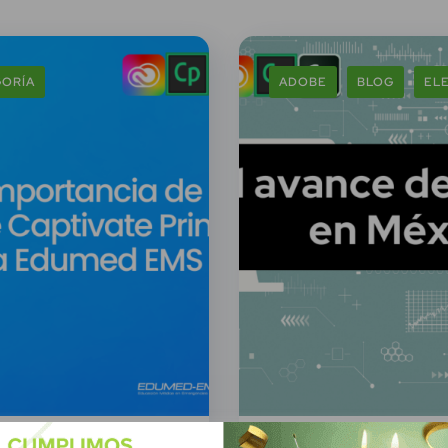
GORÍA
ADOBE
BLOG
EL