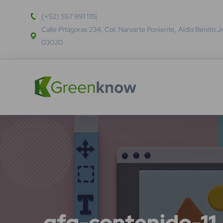
(+52) 557 991 1115
Calle Pitágoras 234, Col. Narvarte Poniente, Aldía Benito 
03020
gfg-contenido-11