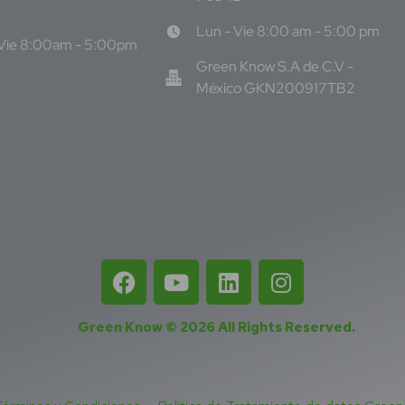
Lun - Vie 8:00 am - 5:00 pm
 Vie 8:00am - 5:00pm
Green Know S.A de C.V -
México GKN200917TB2
Green Know © 2026
All Rights Reserved
.