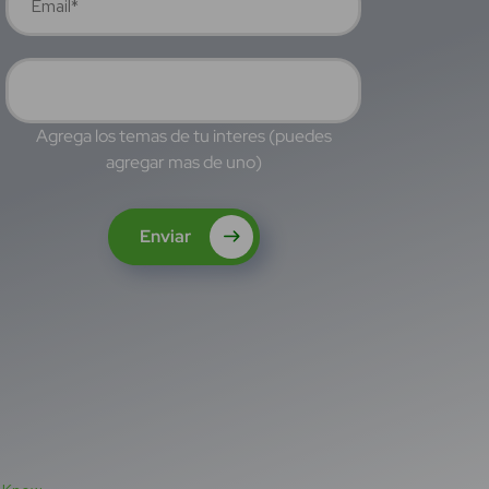
Agrega los temas de tu interes (puedes
agregar mas de uno)
Enviar