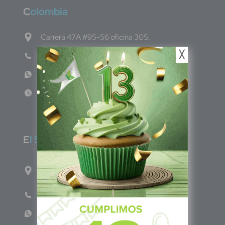
C
olombia
Carrera 47A #95-56 oficina 305.
╳
Teléfono: (601) 757 0706
WhatsApp: +57 317 465 1554
Lun - Vie 8:00am - 5:00pm
E
l Salvador
1ro Cll Pte, y 61 Av Nte, #3206, Local 9, San
Salvador Centro
Teléfono: +503 6986 1402
WhatsApp: +503 7687 3923