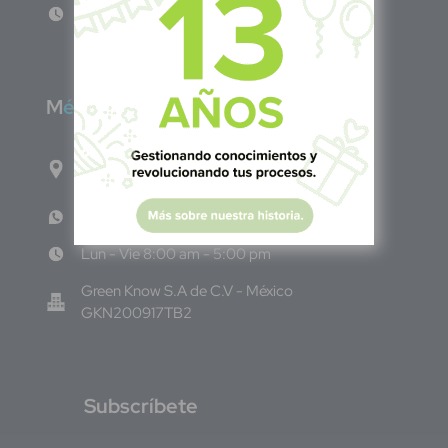
Lun - Vie 8:00am - 5:00pm
M
éxico
Calle Pitágoras 234, Col. Narvarte Poniente,
Alcaldía Benito Juárez, C.P. 03020, CDMX
WhatsApp: +52 33 140 76342
Lun - Vie 8:00 am - 5:00 pm
Green Know S.A de C.V - México
GKN200917TB2
S
ubscríbete