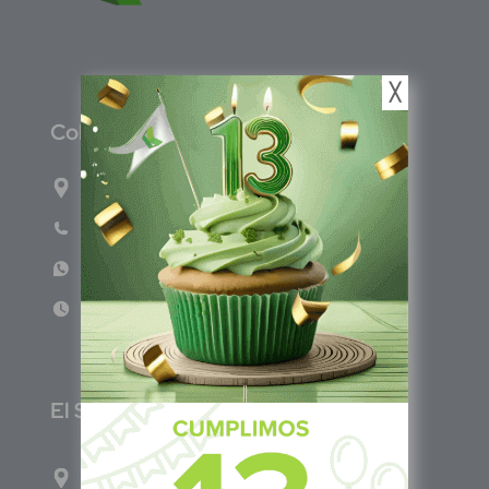
╳
C
olombia
Carrera 47A #95-56 oficina 305.
Teléfono: (601) 757 0706
WhatsApp: +57 317 465 1554
Lun - Vie 8:00am - 5:00pm
E
l Salvador
1ro Cll Pte, y 61 Av Nte, #3206, Local 9, San