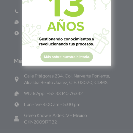
Salvador Centro
Teléfono: +503 6986 1402
WhatsApp: +503 7687 3923
Lun - Vie 8:00am - 5:00pm
M
éxico
Calle Pitágoras 234, Col. Narvarte Poniente,
Alcaldía Benito Juárez, C.P. 03020, CDMX
WhatsApp: +52 33 140 76342
Lun - Vie 8:00 am - 5:00 pm
Green Know S.A de C.V - México
GKN200917TB2