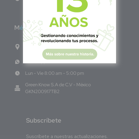
M
éxico
Calle Pitágoras 234, Col. Narvarte Poniente,
Alcaldía Benito Juárez, C.P. 03020, CDMX
WhatsApp: +52 33 140 76342
Lun - Vie 8:00 am - 5:00 pm
Green Know S.A de C.V - México
GKN200917TB2
S
ubscríbete
Suscríbete a nuestras actualizaciones.