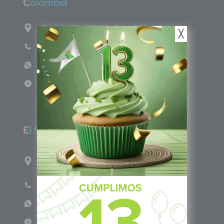
C
olombia
Carrera 47A #95-56 oficina 305.
╳
Teléfono: (601) 757 0706
WhatsApp: +57 317 465 1554
Lun - Vie 8:00am - 5:00pm
E
l Salvador
1ro Cll Pte, y 61 Av Nte, #3206, Local 9, San
Salvador Centro
Teléfono: +503 6986 1402
WhatsApp: +503 7687 3923
Lun - Vie 8:00am - 5:00pm