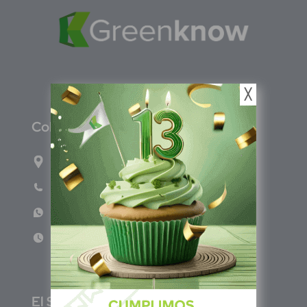
╳
C
olombia
Carrera 47A #95-56 oficina 305.
Teléfono: (601) 757 0706
WhatsApp: +57 317 465 1554
Lun - Vie 8:00am - 5:00pm
E
l Salvador