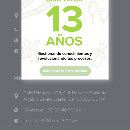
1ro Cll Pte, y 61 Av Nte, #3206, Local 9, San
Salvador Centro
Teléfono: +503 6986 1402
WhatsApp: +503 7687 3923
Lun - Vie 8:00am - 5:00pm
M
éxico
Calle Pitágoras 234, Col. Narvarte Poniente,
Alcaldía Benito Juárez, C.P. 03020, CDMX
WhatsApp: +52 33 140 76342
Lun - Vie 8:00 am - 5:00 pm