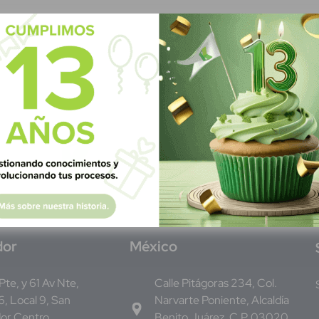
dor
M
éxico
 Pte, y 61 Av Nte,
Calle Pitágoras 234, Col.
, Local 9, San
Narvarte Poniente, Alcaldía
dor Centro
Benito Juárez, C.P. 03020,