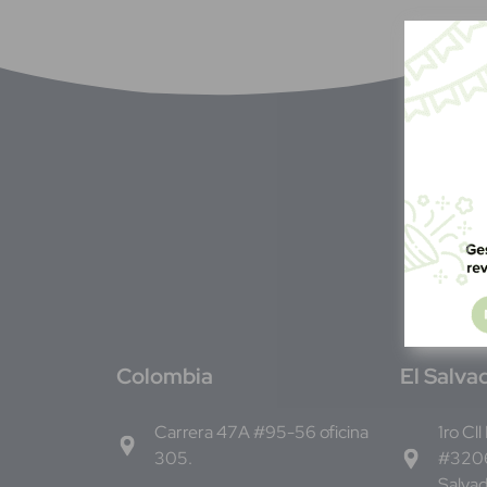
C
olombia
E
l Salva
Carrera 47A #95-56 oficina
1ro Cll
305.
#3206
Salva