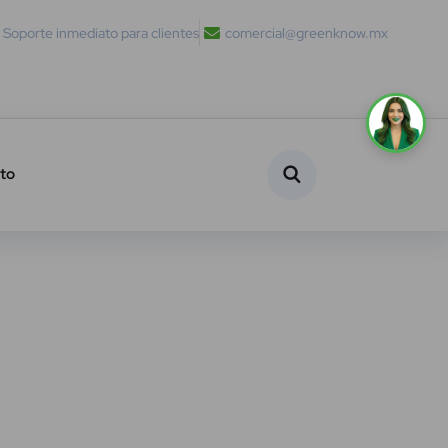
Soporte inmediato para clientes
comercial@greenknow.mx
to