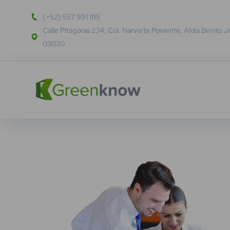
(+52) 557 991 1115
Calle Pitágoras 234, Col. Narvarte Poniente, Aldía Benito 
03020