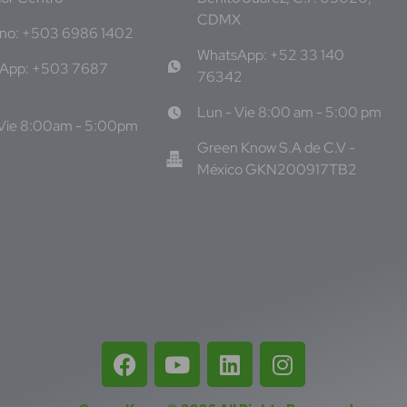
CDMX
ono: +503 6986 1402
WhatsApp: +52 33 140
App: +503 7687
76342
Lun - Vie 8:00 am - 5:00 pm
 Vie 8:00am - 5:00pm
Green Know S.A de C.V -
México GKN200917TB2