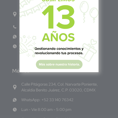
1ro Cll Pte, y 61 Av Nte, #3206, Local 9, San
Salvador Centro
Teléfono: +503 6986 1402
WhatsApp: +503 7687 3923
Lun - Vie 8:00am - 5:00pm
M
éxico
Calle Pitágoras 234, Col. Narvarte Poniente,
Alcaldía Benito Juárez, C.P. 03020, CDMX
WhatsApp: +52 33 140 76342
Lun - Vie 8:00 am - 5:00 pm