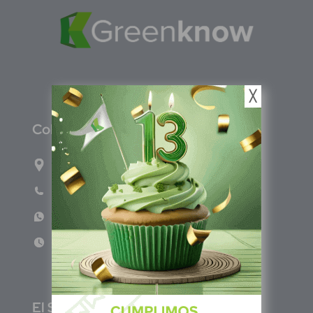
╳
C
olombia
Carrera 47A #95-56 oficina 305.
Teléfono: (601) 757 0706
WhatsApp: +57 317 465 1554
Lun - Vie 8:00am - 5:00pm
E
l Salvador