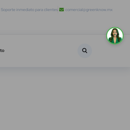
Soporte inmediato para clientes
comercial@greenknow.mx
to