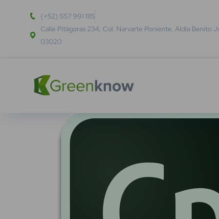
(+52) 557 991 1115
Calle Pitágoras 234, Col. Narvarte Poniente, Aldía Benito 
03020