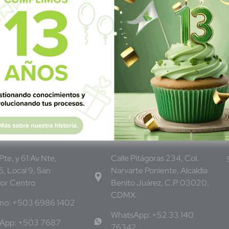
dor
M
éxico
 Pte, y 61 Av Nte,
Calle Pitágoras 234, Col.
, Local 9, San
Narvarte Poniente, Alcaldía
dor Centro
Benito Juárez, C.P. 03020,
CDMX
ono: +503 6986 1402
WhatsApp: +52 33 140
App: +503 7687
76342