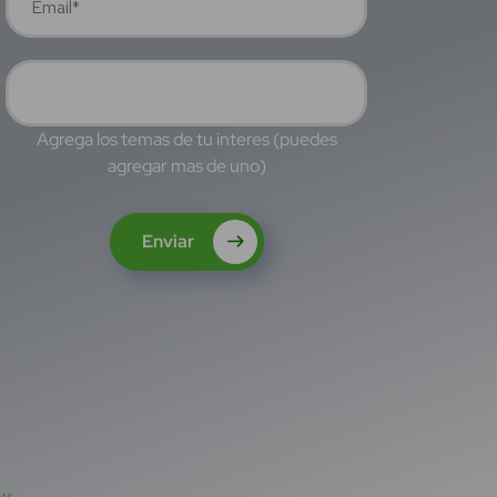
Agrega los temas de tu interes (puedes
agregar mas de uno)
Enviar