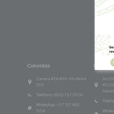
C
olombia
E
l Salva
Carrera 47A #95-56 oficina
1ro Cll
305.
#3206
Salva
Teléfono: (601) 757 0706
Teléf
WhatsApp: +57 317 465
1554
Whats