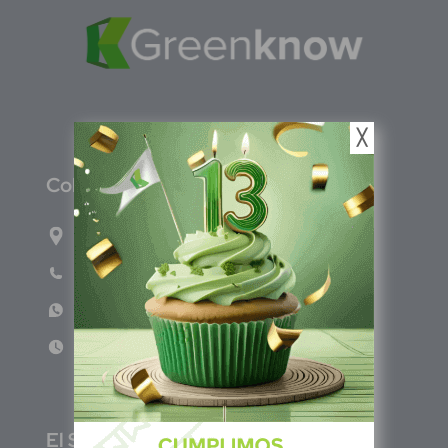
╳
C
olombia
Carrera 47A #95-56 oficina 305.
Teléfono: (601) 757 0706
WhatsApp: +57 317 465 1554
Lun - Vie 8:00am - 5:00pm
E
l Salvador