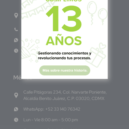
1ro Cll Pte, y 61 Av Nte, #3206, Local 9, San
Salvador Centro
Teléfono: +503 6986 1402
WhatsApp: +503 7687 3923
Lun - Vie 8:00am - 5:00pm
M
éxico
Calle Pitágoras 234, Col. Narvarte Poniente,
Alcaldía Benito Juárez, C.P. 03020, CDMX
WhatsApp: +52 33 140 76342
Lun - Vie 8:00 am - 5:00 pm