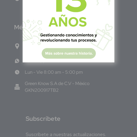
M
éxico
Calle Pitágoras 234, Col. Narvarte Poniente,
Alcaldía Benito Juárez, C.P. 03020, CDMX
WhatsApp: +52 33 140 76342
Lun - Vie 8:00 am - 5:00 pm
Green Know S.A de C.V - México
GKN200917TB2
S
ubscríbete
Suscríbete a nuestras actualizaciones.