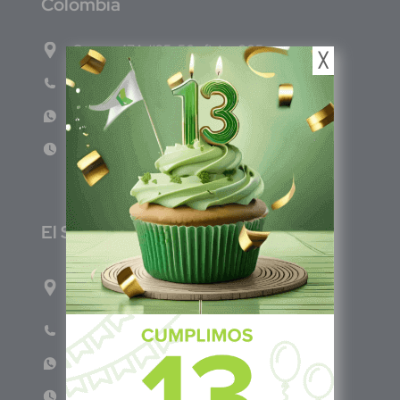
C
olombia
Carrera 47A #95-56 oficina 305.
╳
Teléfono: (601) 757 0706
WhatsApp: +57 317 465 1554
Lun - Vie 8:00am - 5:00pm
E
l Salvador
1ro Cll Pte, y 61 Av Nte, #3206, Local 9, San
Salvador Centro
Teléfono: +503 6986 1402
WhatsApp: +503 7687 3923
Lun - Vie 8:00am - 5:00pm