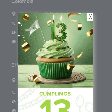
C
olombia
Carrera 47A #95-56 oficina 305.
╳
Teléfono: (601) 757 0706
WhatsApp: +57 317 465 1554
Lun - Vie 8:00am - 5:00pm
E
l Salvador
1ro Cll Pte, y 61 Av Nte, #3206, Local 9, San
Salvador Centro
Teléfono: +503 6986 1402
WhatsApp: +503 7687 3923
Lun - Vie 8:00am - 5:00pm