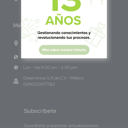
M
éxico
Calle Pitágoras 234, Col. Narvarte Poniente,
Alcaldía Benito Juárez, C.P. 03020, CDMX
WhatsApp: +52 33 140 76342
Lun - Vie 8:00 am - 5:00 pm
Green Know S.A de C.V - México
GKN200917TB2
S
ubscríbete
Suscríbete a nuestras actualizaciones.