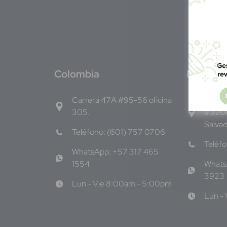
C
olombia
E
l Salva
Carrera 47A #95-56 oficina
1ro Cll
305.
#3206
Salva
Teléfono: (601) 757 0706
Teléf
WhatsApp: +57 317 465
1554
Whats
3923
Lun - Vie 8:00am - 5:00pm
Lun -