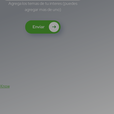
Agrega los temas de tu interes (puedes
agregar mas de uno)
Enviar
n Know