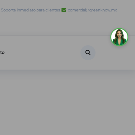
Soporte inmediato para clientes
comercial@greenknow.mx
to