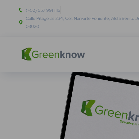
(+52) 557 991 1115
Calle Pitágoras 234, Col. Narvarte Poniente, Aldía Benito 
03020