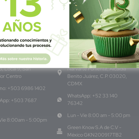
dor
M
éxico
 Pte, y 61 Av Nte,
Calle Pitágoras 234, Col.
, Local 9, San
Narvarte Poniente, Alcaldía
dor Centro
Benito Juárez, C.P. 03020,
CDMX
ono: +503 6986 1402
WhatsApp: +52 33 140
App: +503 7687
76342
Lun - Vie 8:00 am - 5:00 pm
 Vie 8:00am - 5:00pm
Green Know S.A de C.V -
México GKN200917TB2