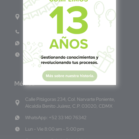
1ro Cll Pte, y 61 Av Nte, #3206, Local 9, San
Salvador Centro
Teléfono: +503 6986 1402
WhatsApp: +503 7687 3923
Lun - Vie 8:00am - 5:00pm
M
éxico
Calle Pitágoras 234, Col. Narvarte Poniente,
Alcaldía Benito Juárez, C.P. 03020, CDMX
WhatsApp: +52 33 140 76342
Lun - Vie 8:00 am - 5:00 pm