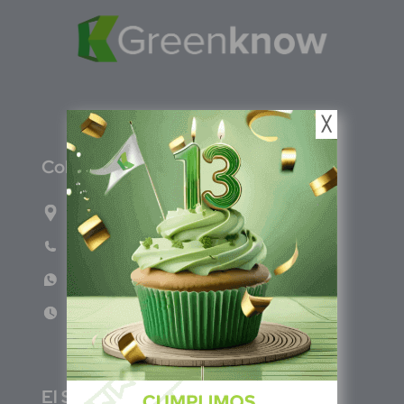
╳
C
olombia
Carrera 47A #95-56 oficina 305.
Teléfono: (601) 757 0706
WhatsApp: +57 317 465 1554
Lun - Vie 8:00am - 5:00pm
E
l Salvador