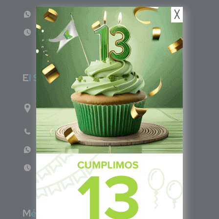
╳
WhatsApp: +57 317 465 1554
Lun - Vie 8:00am - 5:00pm
E
l Salvador
1ro Cll Pte, y 61 Av Nte, #3206, Local 9, San
Salvador Centro
Teléfono: +503 6986 1402
WhatsApp: +503 7687 3923
Lun - Vie 8:00am - 5:00pm
M
éxico