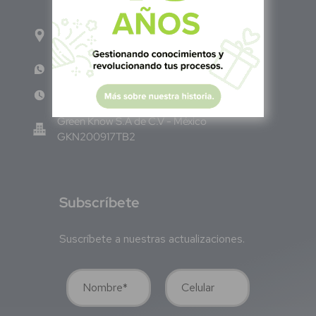
Calle Pitágoras 234, Col. Narvarte Poniente,
Alcaldía Benito Juárez, C.P. 03020, CDMX
WhatsApp: +52 33 140 76342
Lun - Vie 8:00 am - 5:00 pm
Green Know S.A de C.V - México
GKN200917TB2
S
ubscríbete
Suscríbete a nuestras actualizaciones.