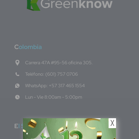
C
olombia
Carrera 47A #95-56 oficina 305.
Teléfono: (601) 757 0706
WhatsApp: +57 317 465 1554
Lun - Vie 8:00am - 5:00pm
╳
E
l Salvador