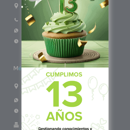
1ro Cll Pte, y 61 Av Nte, #3206, Local 9, San
Salvador Centro
Teléfono: +503 6986 1402
WhatsApp: +503 7687 3923
Lun - Vie 8:00am - 5:00pm
M
éxico
Calle Pitágoras 234, Col. Narvarte Poniente,
Alcaldía Benito Juárez, C.P. 03020, CDMX
WhatsApp: +52 33 140 76342
Lun - Vie 8:00 am - 5:00 pm
Green Know S.A de C.V - México
GKN200917TB2