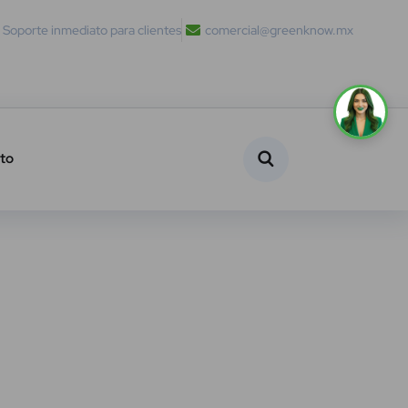
Soporte inmediato para clientes
comercial@greenknow.mx
to