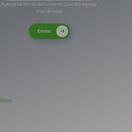
Agrega los temas de tu interes (puedes agregar
mas de uno)
Enviar
n Know