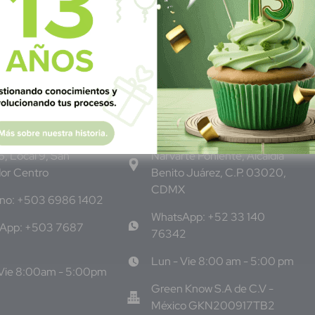
dor
M
éxico
 Pte, y 61 Av Nte,
Calle Pitágoras 234, Col.
S
, Local 9, San
Narvarte Poniente, Alcaldía
dor Centro
Benito Juárez, C.P. 03020,
CDMX
ono: +503 6986 1402
WhatsApp: +52 33 140
App: +503 7687
76342
Lun - Vie 8:00 am - 5:00 pm
 Vie 8:00am - 5:00pm
Green Know S.A de C.V -
México GKN200917TB2