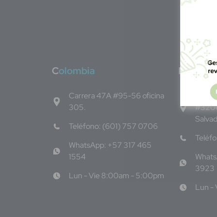
C
olombia
E
l Salva
Carrera 47A #95-56 oficina
1ro Cll
305.
#3206
Salva
Teléfono: (601) 757 0706
Teléf
WhatsApp: +57 317 465
1554
Whats
3923
Lun - Vie 8:00am - 5:00pm
Lun -