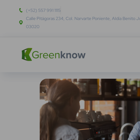
(+52) 557 991 1115
Calle Pitágoras 234, Col. Narvarte Poniente, Aldía Benito 
03020