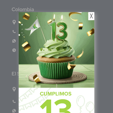
C
olombia
╳
Carrera 47A #95-56 oficina 305.
Teléfono: (601) 757 0706
WhatsApp: +57 317 465 1554
Lun - Vie 8:00am - 5:00pm
E
l Salvador
1ro Cll Pte, y 61 Av Nte, #3206, Local 9, San
Salvador Centro
Teléfono: +503 6986 1402
WhatsApp: +503 7687 3923