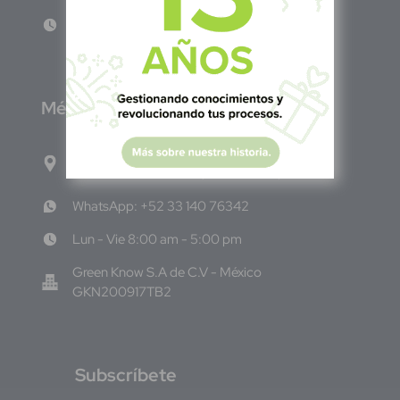
Lun - Vie 8:00am - 5:00pm
M
éxico
Calle Pitágoras 234, Col. Narvarte Poniente,
Alcaldía Benito Juárez, C.P. 03020, CDMX
WhatsApp: +52 33 140 76342
Lun - Vie 8:00 am - 5:00 pm
Green Know S.A de C.V - México
GKN200917TB2
S
ubscríbete