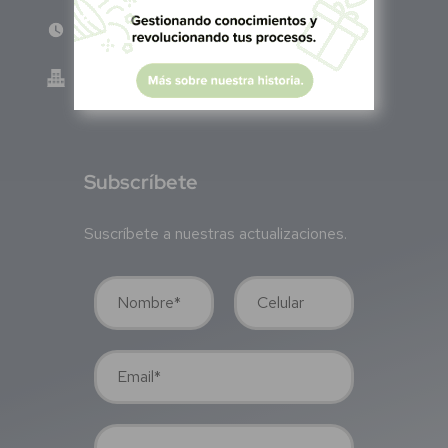
Lun - Vie 8:00 am - 5:00 pm
Green Know S.A de C.V - México
GKN200917TB2
S
ubscríbete
Suscríbete a nuestras actualizaciones.