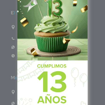
E
l Salvador
1ro Cll Pte, y 61 Av Nte, #3206, Local 9, San
Salvador Centro
Teléfono: +503 6986 1402
WhatsApp: +503 7687 3923
Lun - Vie 8:00am - 5:00pm
M
éxico
Calle Pitágoras 234, Col. Narvarte Poniente,
Alcaldía Benito Juárez, C.P. 03020, CDMX
WhatsApp: +52 33 140 76342