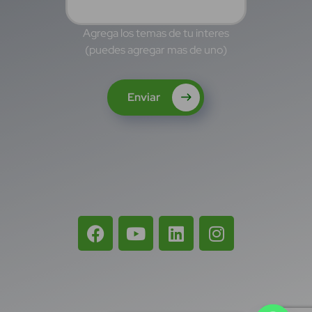
Agrega los temas de tu interes
(puedes agregar mas de uno)
Enviar