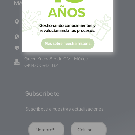
M
éxico
Calle Pitágoras 234, Col. Narvarte Poniente,
Alcaldía Benito Juárez, C.P. 03020, CDMX
WhatsApp: +52 33 140 76342
Lun - Vie 8:00 am - 5:00 pm
Green Know S.A de C.V - México
GKN200917TB2
S
ubscríbete
Suscríbete a nuestras actualizaciones.