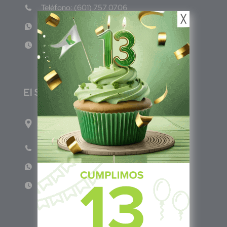
Teléfono: (601) 757 0706
╳
WhatsApp: +57 317 465 1554
Lun - Vie 8:00am - 5:00pm
E
l Salvador
1ro Cll Pte, y 61 Av Nte, #3206, Local 9, San
Salvador Centro
Teléfono: +503 6986 1402
WhatsApp: +503 7687 3923
Lun - Vie 8:00am - 5:00pm