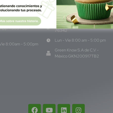
, Local 9, San
Narvarte Poniente, Alcaldía
dor Centro
Benito Juárez, C.P. 03020,
CDMX
ono: +503 6986 1402
WhatsApp: +52 33 140
App: +503 7687
76342
Lun - Vie 8:00 am - 5:00 pm
 Vie 8:00am - 5:00pm
Green Know S.A de C.V -
México GKN200917TB2