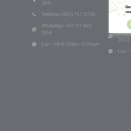
305.
#3206
Salva
Teléfono: (601) 757 0706
Teléf
WhatsApp: +57 317 465
1554
Whats
3923
Lun - Vie 8:00am - 5:00pm
Lun -