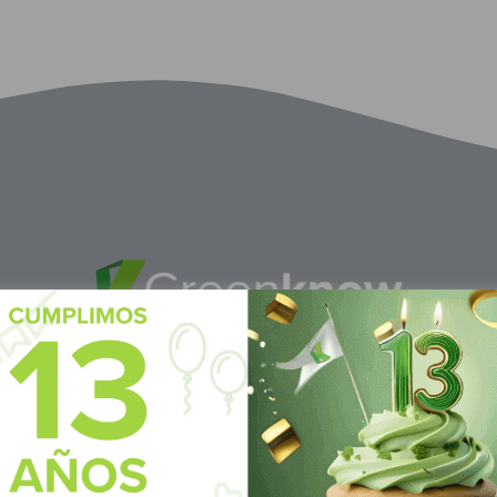
dor
M
éxico
 Pte, y 61 Av Nte,
Calle Pitágoras 234, Col.