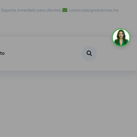
Soporte inmediato para clientes
comercial@greenknow.mx
to