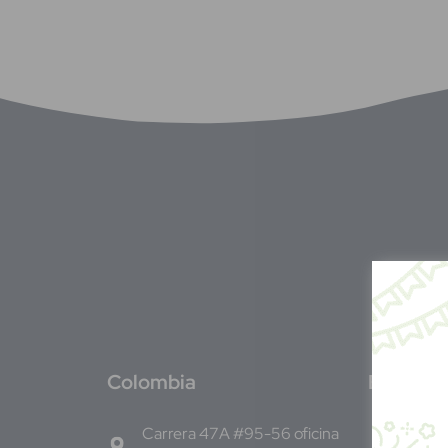
C
olombia
E
l Salva
Carrera 47A #95-56 oficina
1ro Cll