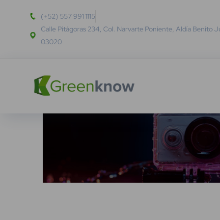
(+52) 557 991 1115
Calle Pitágoras 234, Col. Narvarte Poniente, Aldía Benito 
03020