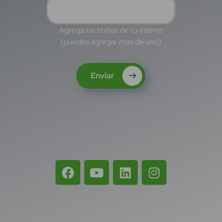
Agrega los temas de tu interes
(puedes agregar mas de uno)
Enviar