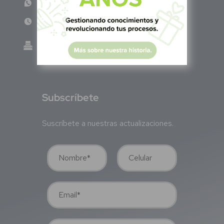
WhatsApp: +52 33 140 76342
Lun - Vie 8:00 am - 5:00 pm
Green Know S.A de C.V - México
GKN200917TB2
S
ubscríbete
Suscríbete a nuestras actualizaciones.