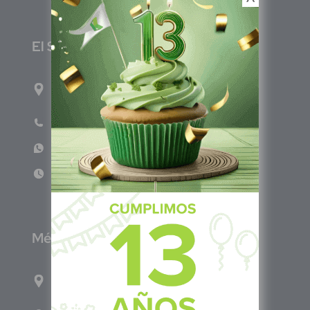
E
l Salvador
1ro Cll Pte, y 61 Av Nte, #3206, Local 9, San
Salvador Centro
Teléfono: +503 6986 1402
WhatsApp: +503 7687 3923
Lun - Vie 8:00am - 5:00pm
M
éxico
Calle Pitágoras 234, Col. Narvarte Poniente,
Alcaldía Benito Juárez, C.P. 03020, CDMX