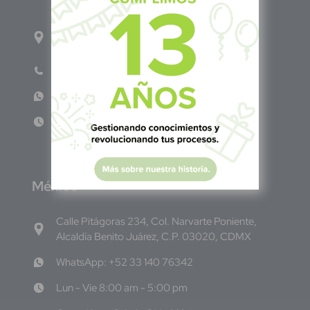
1ro Cll Pte, y 61 Av Nte, #3206, Local 9, San
Salvador Centro
Teléfono: +503 6986 1402
WhatsApp: +503 7687 3923
Lun - Vie 8:00am - 5:00pm
M
éxico
Calle Pitágoras 234, Col. Narvarte Poniente,
Alcaldía Benito Juárez, C.P. 03020, CDMX
WhatsApp: +52 33 140 76342
Lun - Vie 8:00 am - 5:00 pm