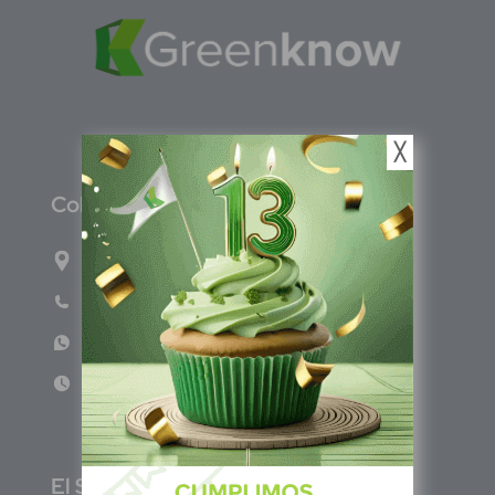
╳
C
olombia
Carrera 47A #95-56 oficina 305.
Teléfono: (601) 757 0706
WhatsApp: +57 317 465 1554
Lun - Vie 8:00am - 5:00pm
E
l Salvador