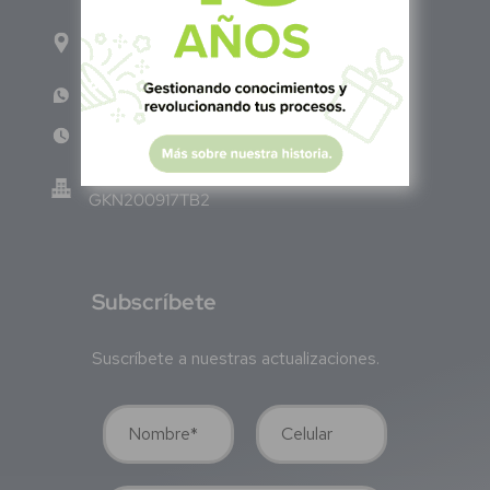
Calle Pitágoras 234, Col. Narvarte Poniente,
Alcaldía Benito Juárez, C.P. 03020, CDMX
WhatsApp: +52 33 140 76342
Lun - Vie 8:00 am - 5:00 pm
Green Know S.A de C.V - México
GKN200917TB2
S
ubscríbete
Suscríbete a nuestras actualizaciones.