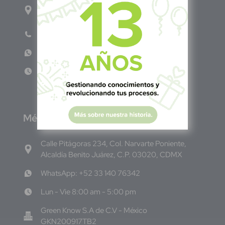
1ro Cll Pte, y 61 Av Nte, #3206, Local 9, San
Salvador Centro
Teléfono: +503 6986 1402
WhatsApp: +503 7687 3923
Lun - Vie 8:00am - 5:00pm
M
éxico
Calle Pitágoras 234, Col. Narvarte Poniente,
Alcaldía Benito Juárez, C.P. 03020, CDMX
WhatsApp: +52 33 140 76342
Lun - Vie 8:00 am - 5:00 pm
Green Know S.A de C.V - México
GKN200917TB2