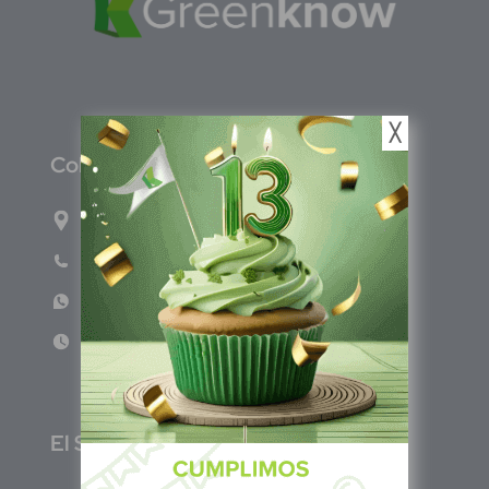
╳
C
olombia
Carrera 47A #95-56 oficina 305.
Teléfono: (601) 757 0706
WhatsApp: +57 317 465 1554
Lun - Vie 8:00am - 5:00pm
E
l Salvador