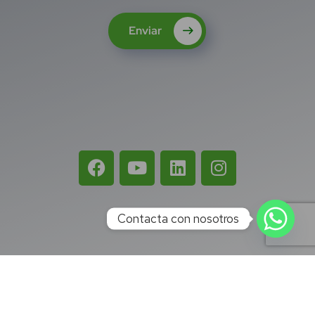
Enviar
Contacta con nosotros
Términos 