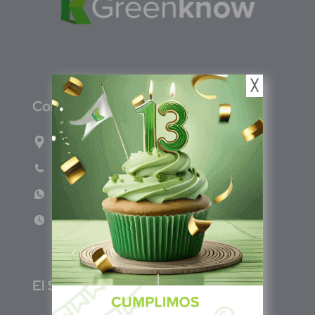
╳
C
olombia
Carrera 47A #95-56 oficina 305.
Teléfono: (601) 757 0706
WhatsApp: +57 317 465 1554
Lun - Vie 8:00am - 5:00pm
E
l Salvador