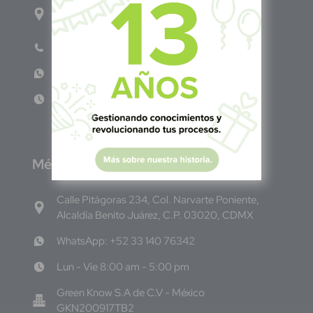
1ro Cll Pte, y 61 Av Nte, #3206, Local 9, San
Salvador Centro
Teléfono: +503 6986 1402
WhatsApp: +503 7687 3923
Lun - Vie 8:00am - 5:00pm
M
éxico
Calle Pitágoras 234, Col. Narvarte Poniente,
Alcaldía Benito Juárez, C.P. 03020, CDMX
WhatsApp: +52 33 140 76342
Lun - Vie 8:00 am - 5:00 pm
Green Know S.A de C.V - México
GKN200917TB2