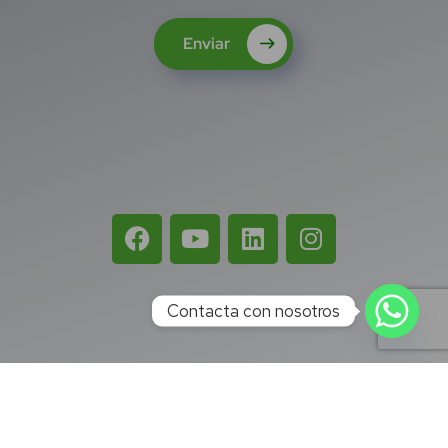
Enviar
Contacta con nosotros
Términos 