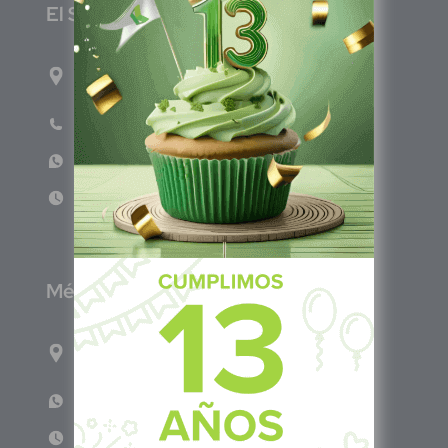
E
l Salvador
1ro Cll Pte, y 61 Av Nte, #3206, Local 9, San
Salvador Centro
Teléfono: +503 6986 1402
WhatsApp: +503 7687 3923
Lun - Vie 8:00am - 5:00pm
M
éxico
Calle Pitágoras 234, Col. Narvarte Poniente,
Alcaldía Benito Juárez, C.P. 03020, CDMX
WhatsApp: +52 33 140 76342
Lun - Vie 8:00 am - 5:00 pm