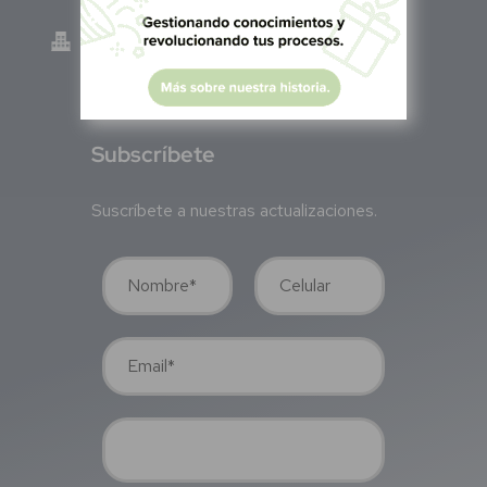
Green Know S.A de C.V - México
GKN200917TB2
S
ubscríbete
Suscríbete a nuestras actualizaciones.