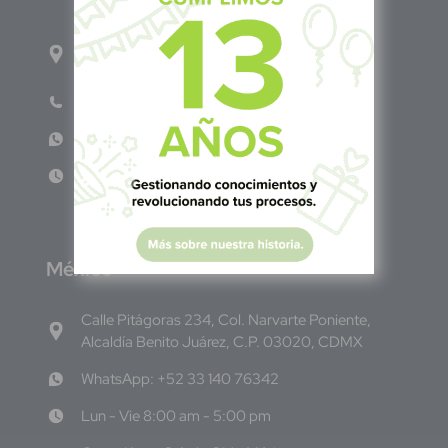
1ro Cll Pte, y 61 Av Nte, #3206, Local 9, San
Salvador Centro
Teléfono: +503 6986 1402
WhatsApp: +503 7687 3923
Lun - Vie 8:00am - 5:00pm
M
éxico
Calle Pitágoras 234, Col. Narvarte Poniente,
Alcaldía Benito Juárez, C.P. 03020, CDMX
WhatsApp: +52 33 140 76342
Lun - Vie 8:00 am - 5:00 pm