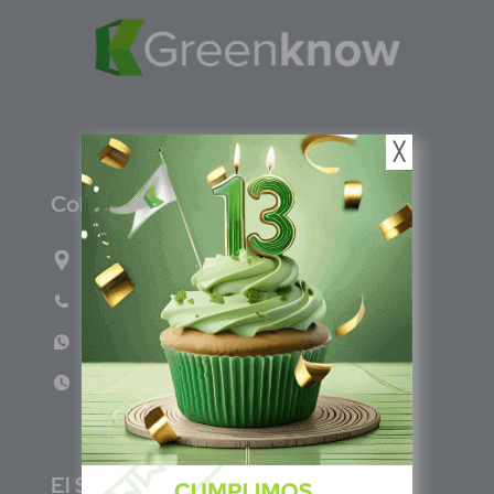
╳
C
olombia
Carrera 47A #95-56 oficina 305.
Teléfono: (601) 757 0706
WhatsApp: +57 317 465 1554
Lun - Vie 8:00am - 5:00pm
E
l Salvador