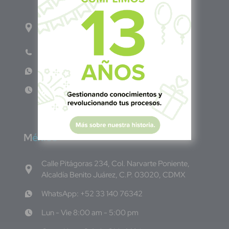
1ro Cll Pte, y 61 Av Nte, #3206, Local 9, San
Salvador Centro
Teléfono: +503 6986 1402
WhatsApp: +503 7687 3923
Lun - Vie 8:00am - 5:00pm
M
éxico
Calle Pitágoras 234, Col. Narvarte Poniente,
Alcaldía Benito Juárez, C.P. 03020, CDMX
WhatsApp: +52 33 140 76342
Lun - Vie 8:00 am - 5:00 pm