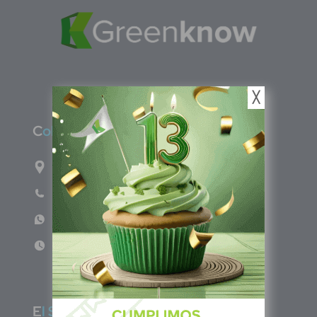
╳
C
olombia
Carrera 47A #95-56 oficina 305.
Teléfono: (601) 757 0706
WhatsApp: +57 317 465 1554
Lun - Vie 8:00am - 5:00pm
E
l Salvador