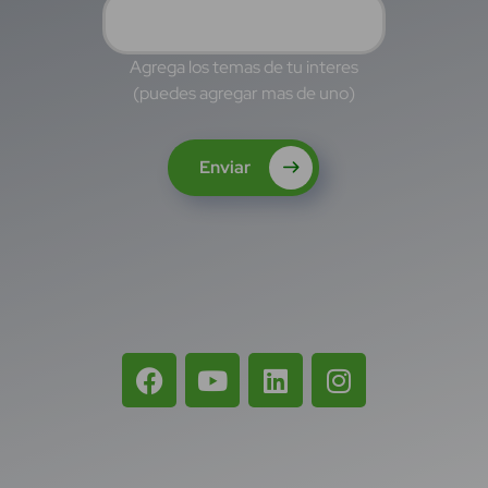
Agrega los temas de tu interes
(puedes agregar mas de uno)
Enviar