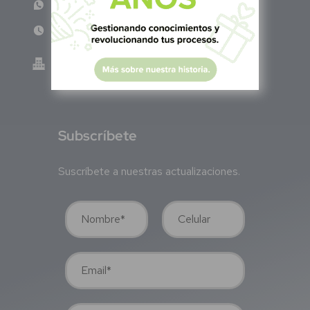
WhatsApp: +52 33 140 76342
Lun - Vie 8:00 am - 5:00 pm
Green Know S.A de C.V - México
GKN200917TB2
S
ubscríbete
Suscríbete a nuestras actualizaciones.