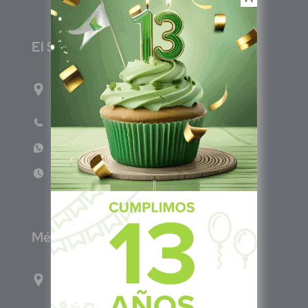
E
l Salvador
1ro Cll Pte, y 61 Av Nte, #3206, Local 9, San
Salvador Centro
Teléfono: +503 6986 1402
WhatsApp: +503 7687 3923
Lun - Vie 8:00am - 5:00pm
M
éxico
Calle Pitágoras 234, Col. Narvarte Poniente,
Alcaldía Benito Juárez, C.P. 03020, CDMX