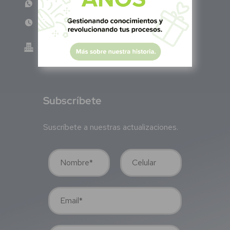
WhatsApp: +52 33 140 76342
Lun - Vie 8:00 am - 5:00 pm
Green Know S.A de C.V - México
GKN200917TB2
S
ubscríbete
Suscríbete a nuestras actualizaciones.