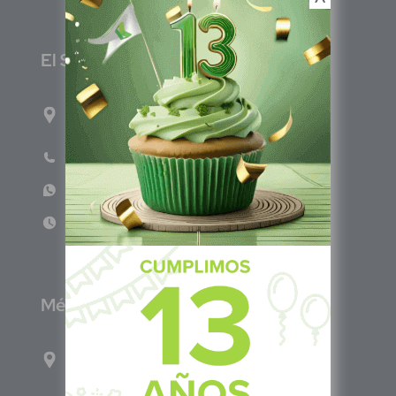
E
l Salvador
1ro Cll Pte, y 61 Av Nte, #3206, Local 9, San
Salvador Centro
Teléfono: +503 6986 1402
WhatsApp: +503 7687 3923
Lun - Vie 8:00am - 5:00pm
M
éxico
Calle Pitágoras 234, Col. Narvarte Poniente,
Alcaldía Benito Juárez, C.P. 03020, CDMX