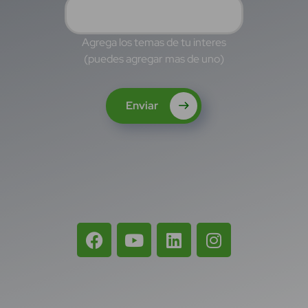
Agrega los temas de tu interes
(puedes agregar mas de uno)
Enviar