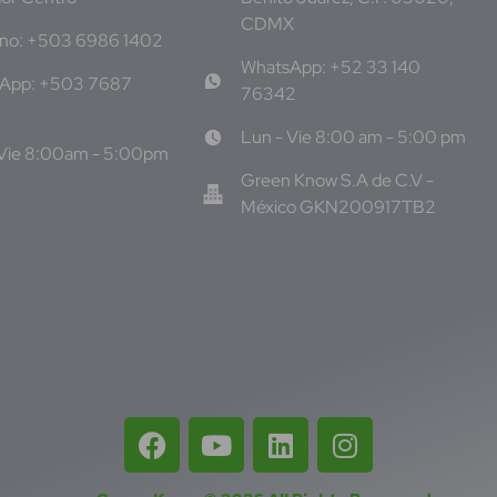
CDMX
ono: +503 6986 1402
WhatsApp: +52 33 140
App: +503 7687
76342
Lun - Vie 8:00 am - 5:00 pm
 Vie 8:00am - 5:00pm
Green Know S.A de C.V -
México GKN200917TB2