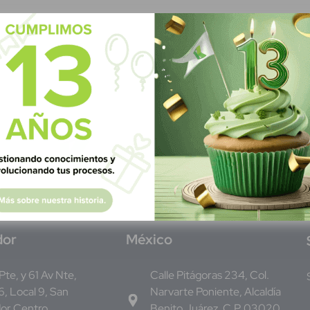
dor
M
éxico
 Pte, y 61 Av Nte,
Calle Pitágoras 234, Col.
, Local 9, San
Narvarte Poniente, Alcaldía
dor Centro
Benito Juárez, C.P. 03020,