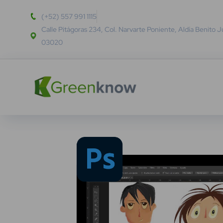
(+52) 557 991 1115
Calle Pitágoras 234, Col. Narvarte Poniente, Aldía Benito 
03020