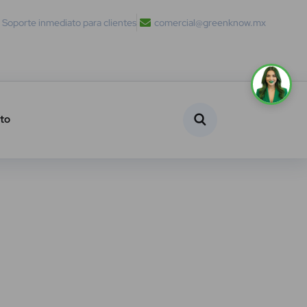
Soporte inmediato para clientes
comercial@greenknow.mx
to