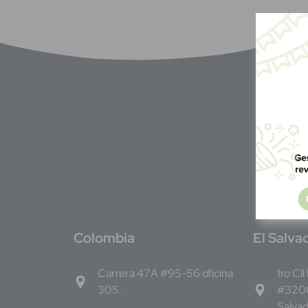
C
olombia
E
l Salva
Carrera 47A #95-56 oficina
1ro Cll
305.
#3206
Salva