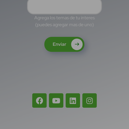
Agrega los temas de tu interes
(puedes agregar mas de uno)
Enviar