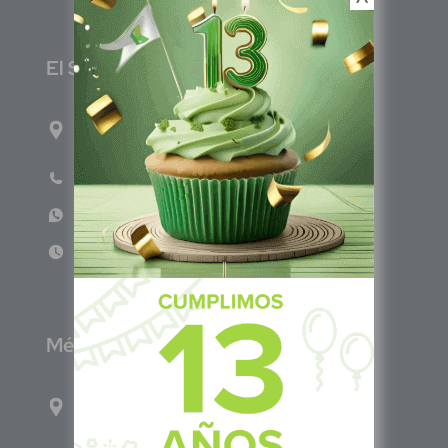
E
l Salvador
1ro Cll Pte, y 61 Av Nte, #3206, Local 9, San
Salvador Centro
Teléfono: +503 6986 1402
WhatsApp: +503 7687 3923
Lun - Vie 8:00am - 5:00pm
M
éxico
Calle Pitágoras 234, Col. Narvarte Poniente,
Alcaldía Benito Juárez, C.P. 03020, CDMX