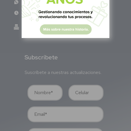
WhatsApp: +52 33 140 76342
Lun - Vie 8:00 am - 5:00 pm
Green Know S.A de C.V - México
GKN200917TB2
S
ubscríbete
Suscríbete a nuestras actualizaciones.