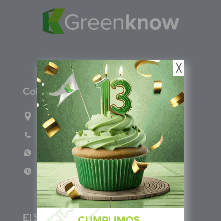
╳
C
olombia
Carrera 47A #95-56 oficina 305.
Teléfono: (601) 757 0706
WhatsApp: +57 317 465 1554
Lun - Vie 8:00am - 5:00pm
E
l Salvador