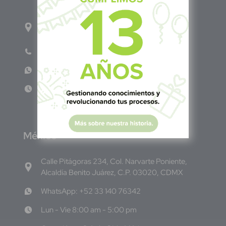
1ro Cll Pte, y 61 Av Nte, #3206, Local 9, San
Salvador Centro
Teléfono: +503 6986 1402
WhatsApp: +503 7687 3923
Lun - Vie 8:00am - 5:00pm
M
éxico
Calle Pitágoras 234, Col. Narvarte Poniente,
Alcaldía Benito Juárez, C.P. 03020, CDMX
WhatsApp: +52 33 140 76342
Lun - Vie 8:00 am - 5:00 pm