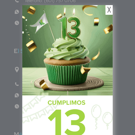
Teléfono: (601) 757 0706
╳
WhatsApp: +57 317 465 1554
Lun - Vie 8:00am - 5:00pm
E
l Salvador
1ro Cll Pte, y 61 Av Nte, #3206, Local 9, San
Salvador Centro
Teléfono: +503 6986 1402
WhatsApp: +503 7687 3923
Lun - Vie 8:00am - 5:00pm
M
éxico