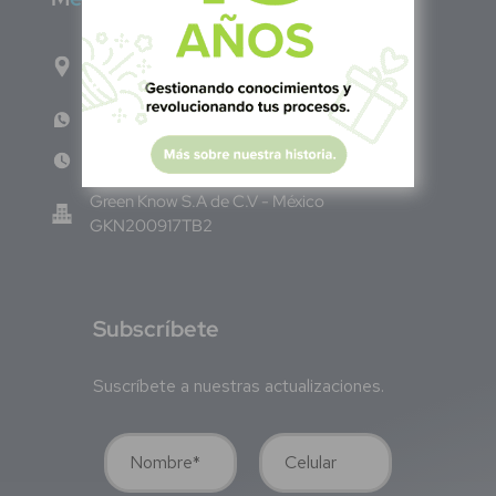
Calle Pitágoras 234, Col. Narvarte Poniente,
Alcaldía Benito Juárez, C.P. 03020, CDMX
WhatsApp: +52 33 140 76342
Lun - Vie 8:00 am - 5:00 pm
Green Know S.A de C.V - México
GKN200917TB2
S
ubscríbete
Suscríbete a nuestras actualizaciones.