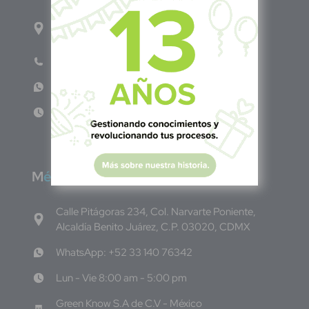
1ro Cll Pte, y 61 Av Nte, #3206, Local 9, San
Salvador Centro
Teléfono: +503 6986 1402
WhatsApp: +503 7687 3923
Lun - Vie 8:00am - 5:00pm
M
éxico
Calle Pitágoras 234, Col. Narvarte Poniente,
Alcaldía Benito Juárez, C.P. 03020, CDMX
WhatsApp: +52 33 140 76342
Lun - Vie 8:00 am - 5:00 pm
Green Know S.A de C.V - México