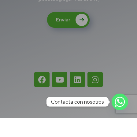
Enviar
Contacta con nosotros
Términos 