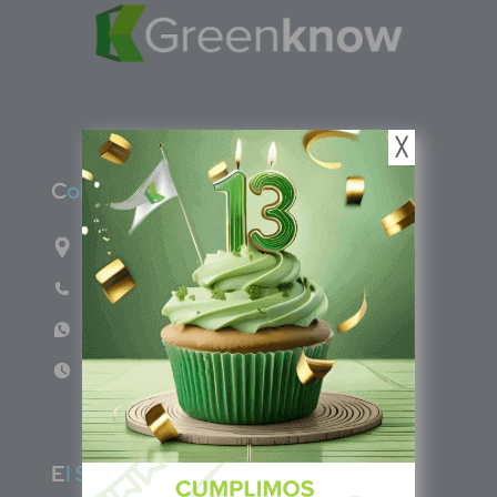
╳
C
olombia
Carrera 47A #95-56 oficina 305.
Teléfono: (601) 757 0706
WhatsApp: +57 317 465 1554
Lun - Vie 8:00am - 5:00pm
E
l Salvador