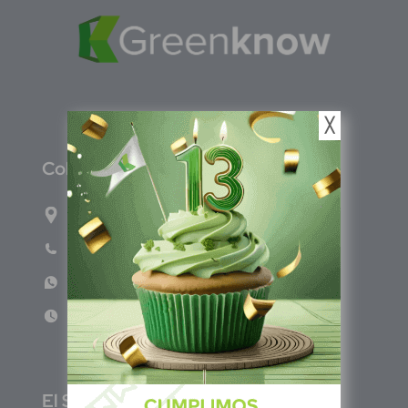
╳
C
olombia
Carrera 47A #95-56 oficina 305.
Teléfono: (601) 757 0706
WhatsApp: +57 317 465 1554
Lun - Vie 8:00am - 5:00pm
E
l Salvador