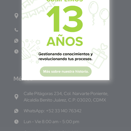
1ro Cll Pte, y 61 Av Nte, #3206, Local 9, San
Salvador Centro
Teléfono: +503 6986 1402
WhatsApp: +503 7687 3923
Lun - Vie 8:00am - 5:00pm
M
éxico
Calle Pitágoras 234, Col. Narvarte Poniente,
Alcaldía Benito Juárez, C.P. 03020, CDMX
WhatsApp: +52 33 140 76342
Lun - Vie 8:00 am - 5:00 pm